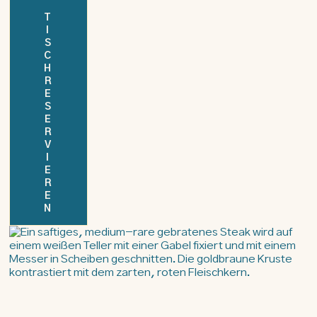
T
I
S
C
H
R
E
S
E
R
V
I
E
R
E
N