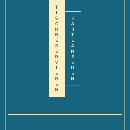
T
I
S
K
C
A
H
R
R
T
E
E
S
A
E
N
R
S
V
E
I
H
E
E
R
N
E
N