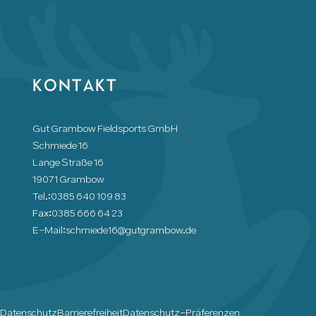
KONTAKT
Gut Grambow Fieldsports GmbH
Schmiede 16
Lange Straße 16
19071 Grambow
Tel.:
0385 640 109 83
Fax:
0385 666 64 23
E-Mail:
schmiede16@gutgrambow.de
m
Datenschutz
Barrierefreiheit
Datenschutz-Präferenzen