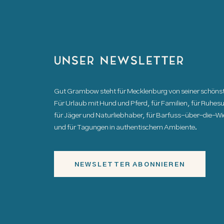
UNSER NEWSLETTER
Gut Grambow steht für Mecklenburg von seiner schönst
Für Urlaub mit Hund und Pferd, für Familien, für Ruhe
für Jäger und Naturliebhaber, für Barfuss-über-die-W
und für Tagungen in authentischem Ambiente.
NEWSLETTER ABONNIEREN